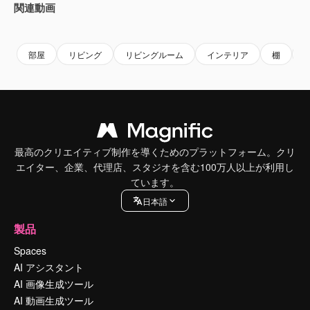
関連動画
Premium
Premium
AIによって生成されました。
Premium
Premium
AIによっ
部屋
リビング
リビングルーム
インテリア
棚
最高のクリエイティブ制作を導くためのプラットフォーム。クリ
エイター、企業、代理店、スタジオを含む100万人以上が利用し
ています。
日本語
製品
Spaces
AI アシスタント
AI 画像生成ツール
AI 動画生成ツール