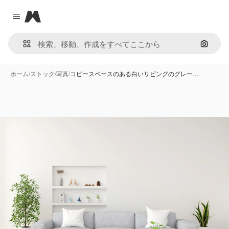
Magnific
Close menu
画像で
ホーム
/
ストック
/
写真
/
コピースペースのある白いリビングのグレー…