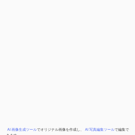
AI 画像生成ツール
でオリジナル画像を作成し、
AI 写真編集ツール
で編集で
きます。