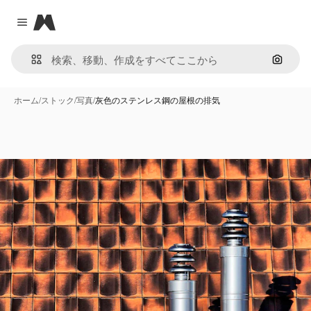
Magnific
Close menu
画像で
ホーム
/
ストック
/
写真
/
灰色のステンレス鋼の屋根の排気