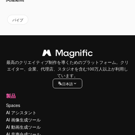
Premium
Premium
Premium
Premium
パイプ
最高のクリエイティブ制作を導くためのプラットフォーム。クリ
エイター、企業、代理店、スタジオを含む100万人以上が利用し
ています。
日本語
製品
Spaces
AI アシスタント
AI 画像生成ツール
AI 動画生成ツール
AI 音声合成ツール