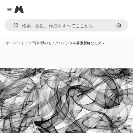
Magnific
Close menu
画像で
ホーム
/
ストック
/
写真
/
緑のモノクロデジタル要素新鮮なモダン