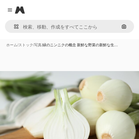
Magnific
Close menu
画像で
ホーム
/
ストック
/
写真
/
緑のニンニクの概念 新鮮な野菜の新鮮な生…