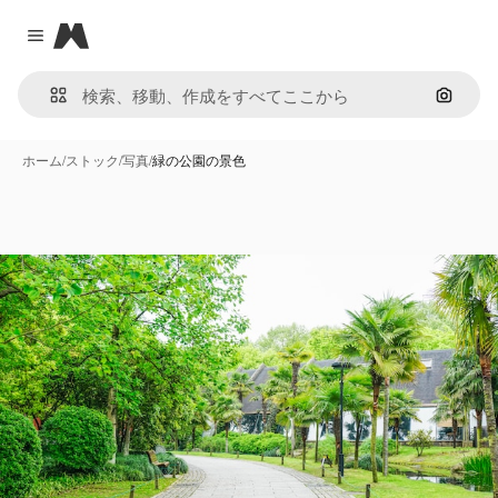
Magnific
Close menu
画像で
ホーム
/
ストック
/
写真
/
緑の公園の景色