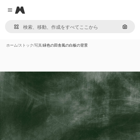
Magnific
Close menu
画像で
ホーム
/
ストック
/
写真
/
緑色の田舎風の白板の背景