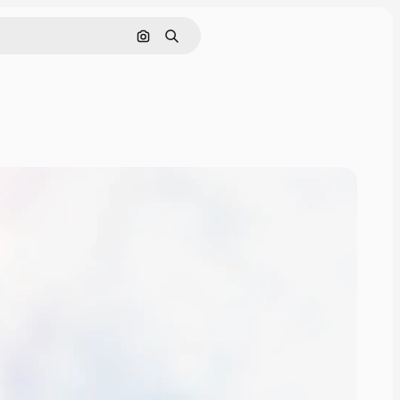
画像で検索
検索