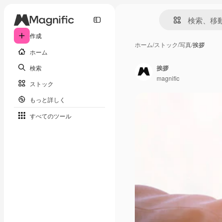
作成
ホーム
/
ストック
/
写真
/
挨拶
ホーム
検索
挨拶
magnific
ストック
もっと詳しく
すべてのツール