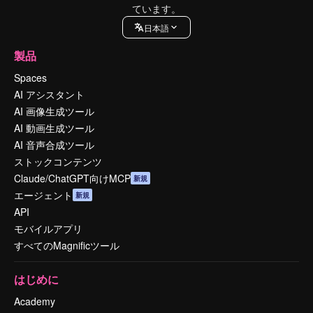
ています。
日本語
製品
Spaces
AI アシスタント
AI 画像生成ツール
AI 動画生成ツール
AI 音声合成ツール
ストックコンテンツ
Claude/ChatGPT向けMCP
新規
エージェント
新規
API
モバイルアプリ
すべてのMagnificツール
はじめに
Academy