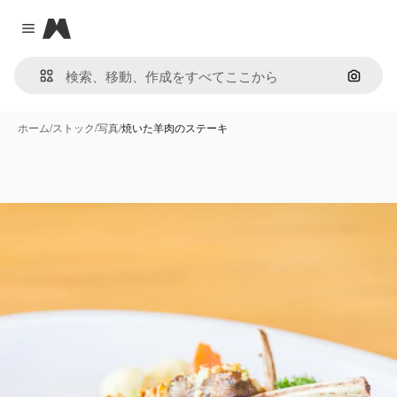
Magnific
Close menu
画像で
ホーム
/
ストック
/
写真
/
焼いた羊肉のステーキ