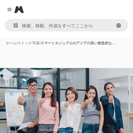
Magnific
Close menu
画像で
ホーム
/
ストック
/
写真
/
スマートカジュアルのアジアの若い創造的な…