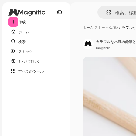
作成
ホーム
/
ストック
/
写真
/
カラフルな
ホーム
検索
カラフルな木製の鉛筆と
magnific
ストック
もっと詳しく
すべてのツール