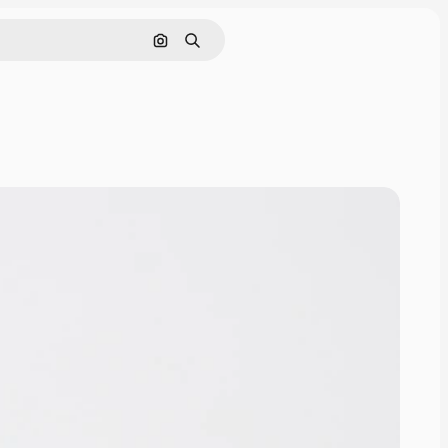
画像で検索
検索