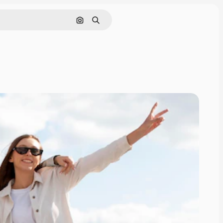
画像で検索
検索