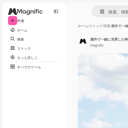
作成
ホーム
/
ストック
/
写真
/
屋外で一
ホーム
検索
屋外で一緒に充実した時
magnific
ストック
もっと詳しく
すべてのツール