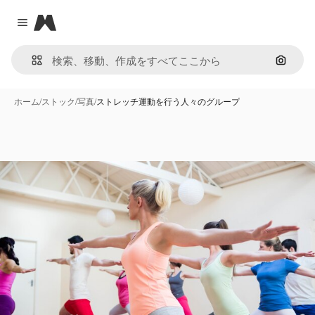
Magnific
Close menu
画像で
ホーム
/
ストック
/
写真
/
ストレッチ運動を行う人々のグループ