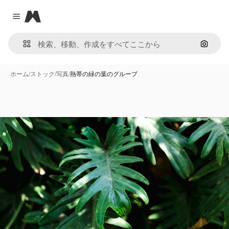
Magnific
Close menu
画像で
ホーム
/
ストック
/
写真
/
熱帯の緑の葉のグループ