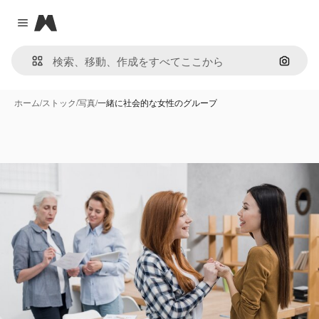
Magnific
Close menu
画像で
ホーム
/
ストック
/
写真
/
一緒に社会的な女性のグループ