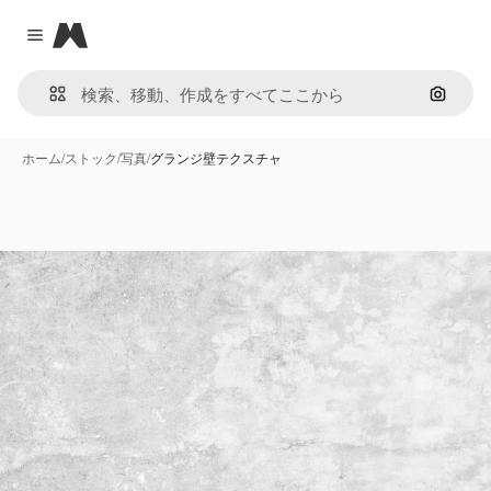
Magnific
Close menu
画像で
ホーム
/
ストック
/
写真
/
グランジ壁テクスチャ