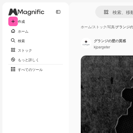
作成
ホーム
/
ストック
/
写真
/
グランジ
ホーム
検索
グランジの壁の質感
kjpargeter
ストック
もっと詳しく
すべてのツール