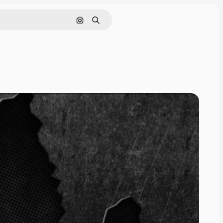
画像で検索
検索