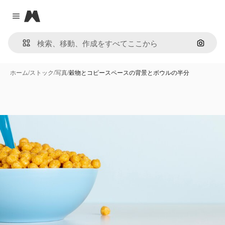
Magnific
Close menu
画像で
ホーム
/
ストック
/
写真
/
穀物とコピースペースの背景とボウルの半分