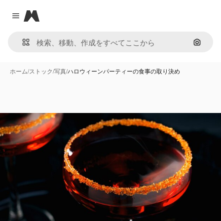
Magnific
Close menu
画像で
ホーム
/
ストック
/
写真
/
ハロウィーンパーティーの食事の取り決め