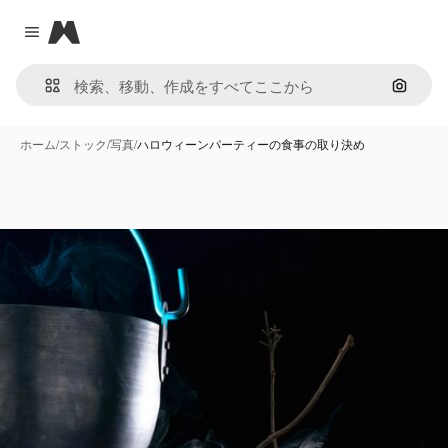
Magnific
Close menu
画像で
ホーム
/
ストック
/
写真
/
ハロウィーンパーティーの食事の取り決め