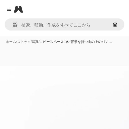
Magnific
Close menu
画像で
ホーム
/
ストック
/
写真
/
コピースペース白い背景を持つ山の上のパン…