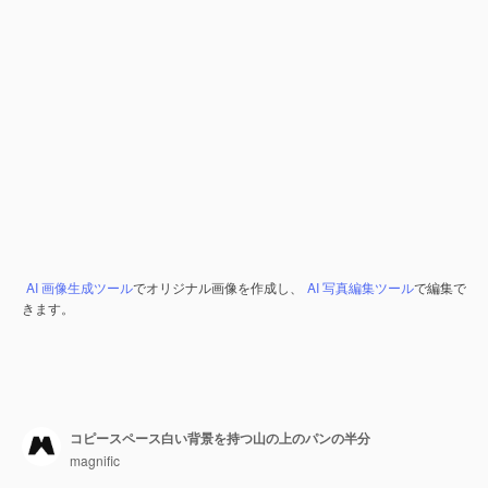
AI 画像生成ツール
でオリジナル画像を作成し、
AI 写真編集ツール
で編集で
きます。
コピースペース白い背景を持つ山の上のパンの半分
magnific