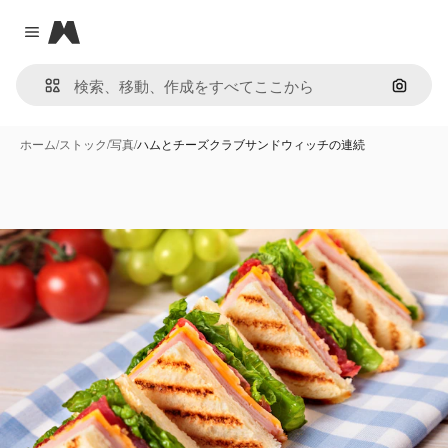
Magnific
Close menu
画像で
ホーム
/
ストック
/
写真
/
ハムとチーズクラブサンドウィッチの連続