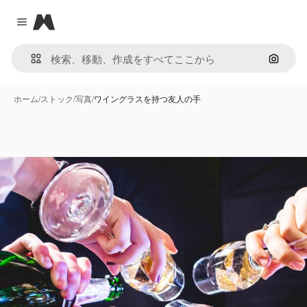
Magnific
Close menu
画像で
ホーム
/
ストック
/
写真
/
ワイングラスを持つ友人の手