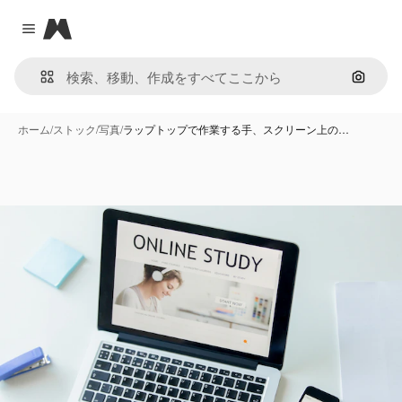
Magnific
Close menu
画像で
ホーム
/
ストック
/
写真
/
ラップトップで作業する手、スクリーン上の…