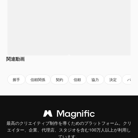
関連動画
Premium
Premium
AIによって生成されました。
Premium
Premium
握手
信頼関係
契約
信頼
協力
決定
パー
最高のクリエイティブ制作を導くためのプラットフォーム。クリ
エイター、企業、代理店、スタジオを含む100万人以上が利用し
ています。