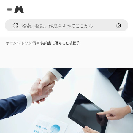
Magnific
Close menu
画像で
ホーム
/
ストック
/
写真
/
契約書に署名した後握手