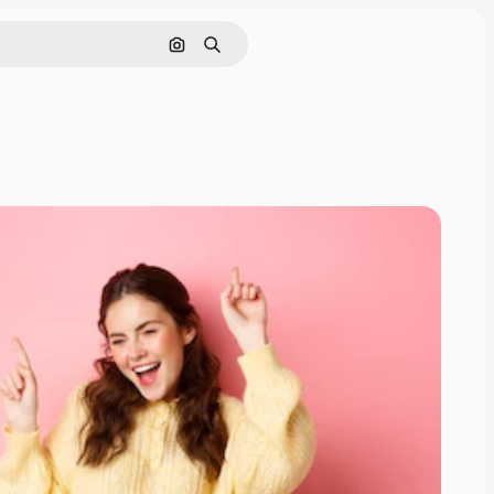
画像で検索
検索