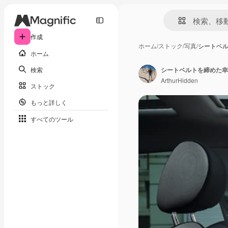
作成
ホーム
/
ストック
/
写真
/
シートベ
ホーム
検索
シートベルトを締めた幸
ArthurHidden
ストック
もっと詳しく
すべてのツール