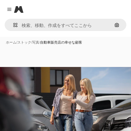
Magnific
Close menu
画像で
ホーム
/
ストック
/
写真
/
自動車販売店の幸せな顧客