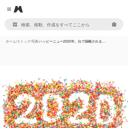
Magnific
Close menu
画像で
ホーム
/
ストック
/
写真
/
ハッピーニュー2020年。白で隔離される…