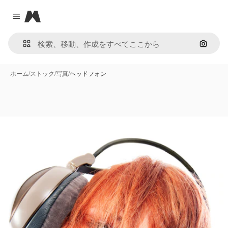
Magnific
Close menu
画像で
ホーム
/
ストック
/
写真
/
ヘッドフォン