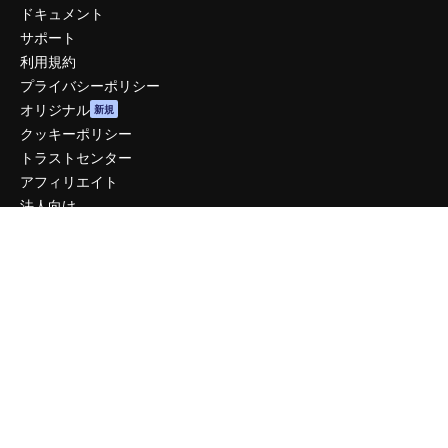
ドキュメント
サポート
利用規約
プライバシーポリシー
オリジナル
新規
クッキーポリシー
トラストセンター
アフィリエイト
法人向け
運営
料金
会社概要
Reviews
採用情報
検索トレンド
ブログ
イベント