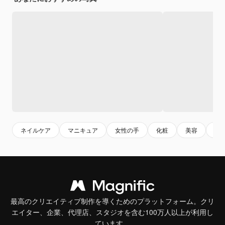
ネイルケア
マニキュア
女性の手
化粧
美容
美
最高のクリエイティブ制作を導くためのプラットフォーム。クリ
エイター、企業、代理店、スタジオを含む100万人以上が利用し
ています。