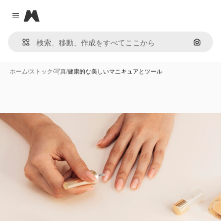
Magnific
Close menu
画像で
ホーム
/
ストック
/
写真
/
健康的な美しいマニキュアとツール