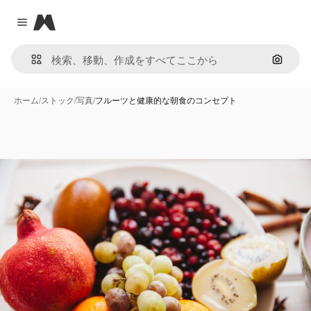
Magnific
Close menu
画像で
ホーム
/
ストック
/
写真
/
フルーツと健康的な朝食のコンセプト