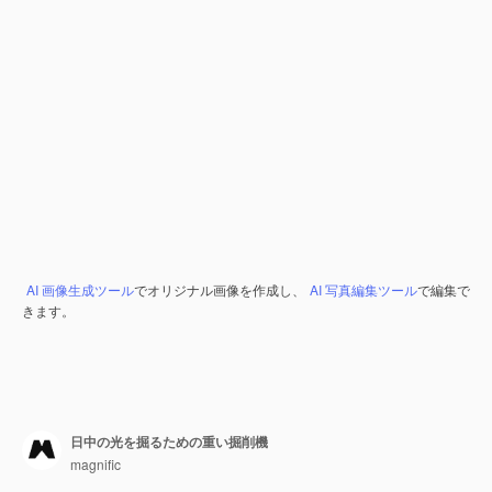
AI 画像生成ツール
でオリジナル画像を作成し、
AI 写真編集ツール
で編集で
きます。
日中の光を掘るための重い掘削機
magnific