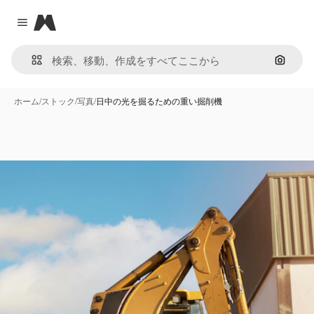
Magnific
Close menu
画像で
ホーム
/
ストック
/
写真
/
日中の光を掘るための重い掘削機