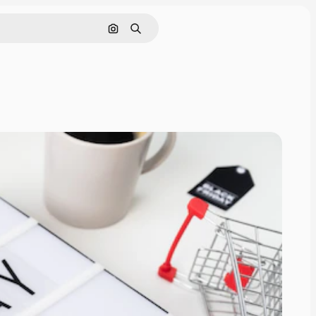
画像で検索
検索