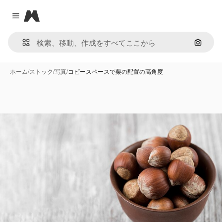
Magnific
Close menu
画像で
ホーム
/
ストック
/
写真
/
コピースペースで栗の配置の高角度