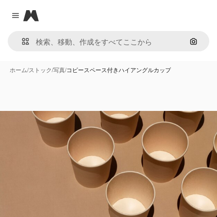
Magnific
Close menu
画像で
ホーム
/
ストック
/
写真
/
コピースペース付きハイアングルカップ