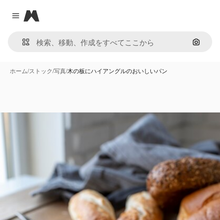
Magnific
Close menu
画像で
ホーム
/
ストック
/
写真
/
木の板にハイアングルのおいしいパン