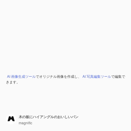
AI 画像生成ツール
でオリジナル画像を作成し、
AI 写真編集ツール
で編集で
きます。
木の板にハイアングルのおいしいパン
magnific