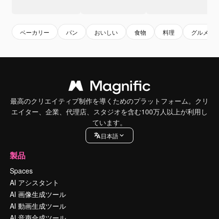
ベーカリー
パン
おいしい
食物
料理
グルメ
最高のクリエイティブ制作を導くためのプラットフォーム。クリ
エイター、企業、代理店、スタジオを含む100万人以上が利用し
ています。
日本語
製品
Spaces
AI アシスタント
AI 画像生成ツール
AI 動画生成ツール
AI 音声合成ツール