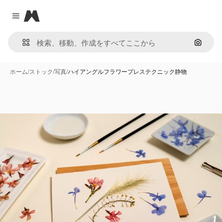
Magnific
Close menu
画像で
ホーム
/
ストック
/
写真
/
ハイアングルフラワープレステクニック静物