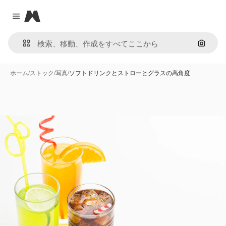
Magnific
Close menu
画像で
ホーム
/
ストック
/
写真
/
ソフトドリンクとストローとグラスの高角度