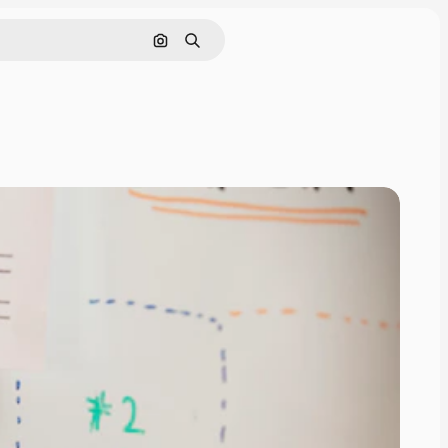
画像で検索
検索