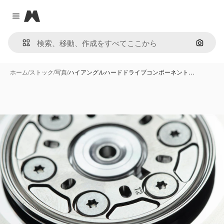
Magnific
Close menu
画像で
ホーム
/
ストック
/
写真
/
ハイアングルハードドライブコンポーネント…