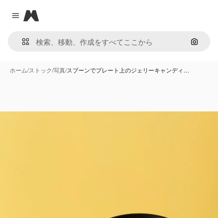
Magnific
Close menu
画像で
ホーム
/
ストック
/
写真
/
スプーンでプレート上のジェリーキャンディ…