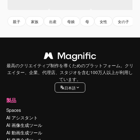
親子
家族
出産
母娘
母
女性
女の子
最高のクリエイティブ制作を導くためのプラットフォーム。クリ
エイター、企業、代理店、スタジオを含む100万人以上が利用し
ています。
日本語
製品
Spaces
AI アシスタント
AI 画像生成ツール
AI 動画生成ツール