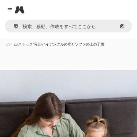
Magnific
Close menu
画像で
ホーム
/
ストック
/
写真
/
ハイアングルの母とソファの上の子供