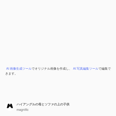
AI 画像生成ツール
でオリジナル画像を作成し、
AI 写真編集ツール
で編集で
きます。
ハイアングルの母とソファの上の子供
magnific