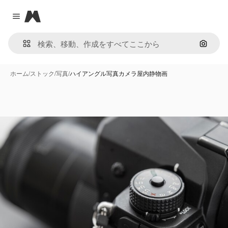
Magnific
Close menu
画像で
ホーム
/
ストック
/
写真
/
ハイアングル写真カメラ屋内静物画