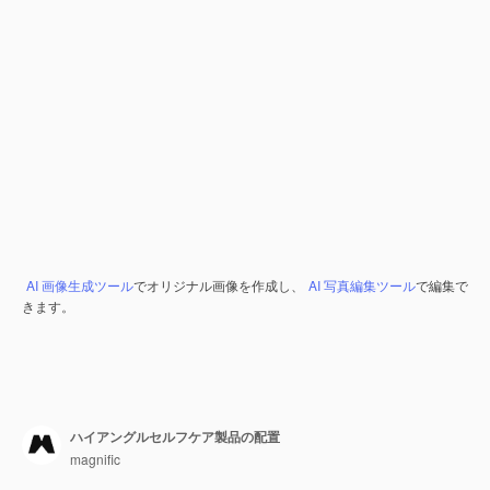
AI 画像生成ツール
でオリジナル画像を作成し、
AI 写真編集ツール
で編集で
きます。
ハイアングルセルフケア製品の配置
magnific