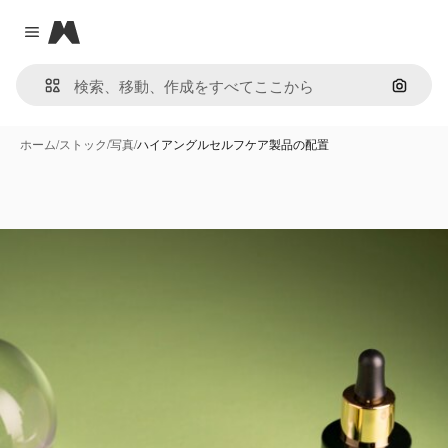
Magnific
Close menu
画像で
ホーム
/
ストック
/
写真
/
ハイアングルセルフケア製品の配置