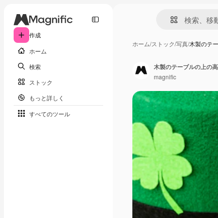
作成
ホーム
/
ストック
/
写真
/
木製のテー
ホーム
検索
木製のテーブルの上の高
magnific
ストック
もっと詳しく
すべてのツール