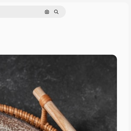
画像で検索
検索