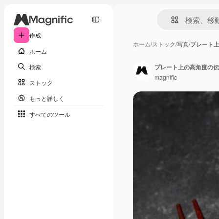
作成
ホーム
/
ストック
/
写真
/
プレート
ホーム
検索
プレート上の高角度の伝
magnific
ストック
もっと詳しく
すべてのツール