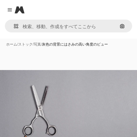
Magnific
Close menu
画像で
ホーム
/
ストック
/
写真
/
灰色の背景にはさみの高い角度のビュー