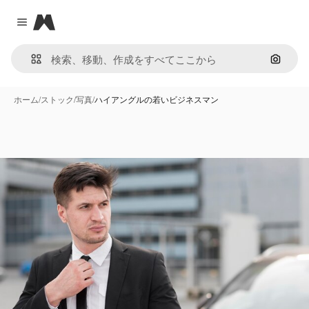
Magnific
Close menu
画像で
ホーム
/
ストック
/
写真
/
ハイアングルの若いビジネスマン