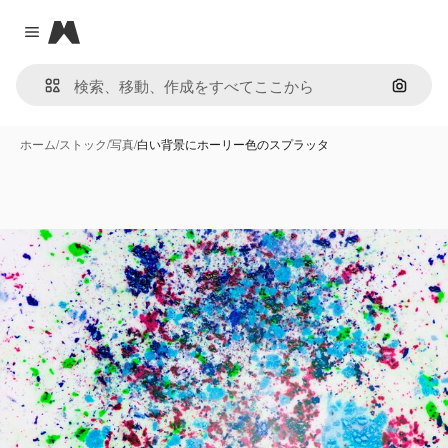
Magnific
Close menu
画像で
ホーム
/
ストック
/
写真
/
白い背景にホーリー色のスプラッタ