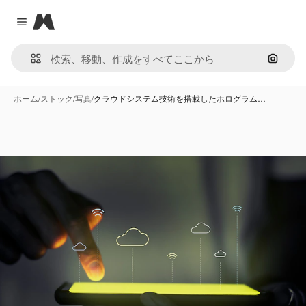
Magnific
Close menu
画像で
ホーム
/
ストック
/
写真
/
クラウドシステム技術を搭載したホログラム…